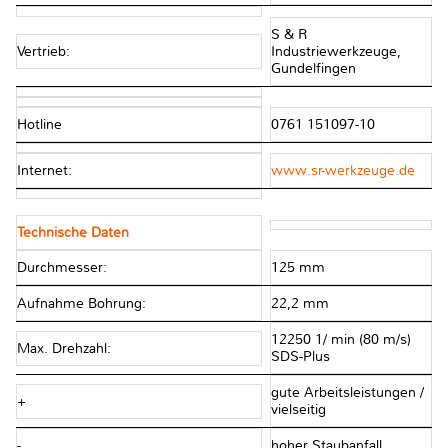
S & R
Vertrieb:
Industriewerkzeuge,
Gundelfingen
Hotline
0761 151097-10
Internet:
www.sr-werkzeuge.de
Technische Daten
Durchmesser:
125 mm
Aufnahme Bohrung:
22,2 mm
12250 1/ min (80 m/s)
Max. Drehzahl:
SDS-Plus
gute Arbeitsleistungen /
+
vielseitig
-
hoher Staubanfall