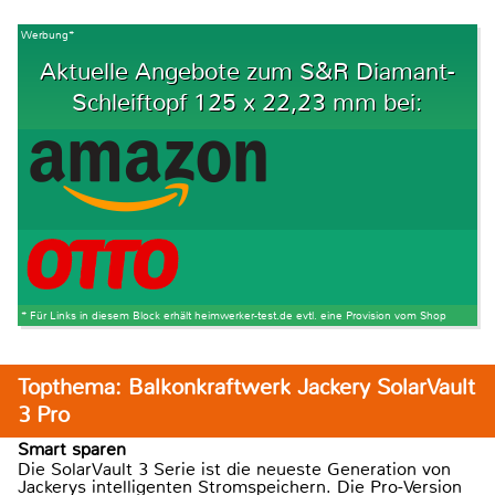
Werbung*
Aktuelle Angebote zum S&R Diamant-
Schleiftopf 125 x 22,23 mm bei:
* Für Links in diesem Block erhält heimwerker-test.de evtl. eine Provision vom Shop
Topthema: Balkonkraftwerk Jackery SolarVault
3 Pro
Smart sparen
Die SolarVault 3 Serie ist die neueste Generation von
Jackerys intelligenten Stromspeichern. Die Pro-Version