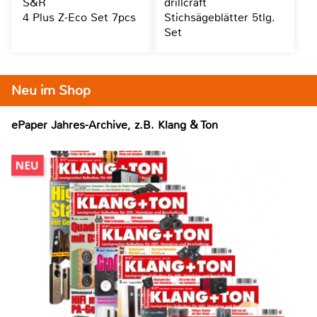
S&R
drillcraft
4 Plus Z-Eco Set 7pcs
Stichsägeblätter 5tlg.
Set
Neu im Shop
ePaper Jahres-Archive, z.B. Klang & Ton