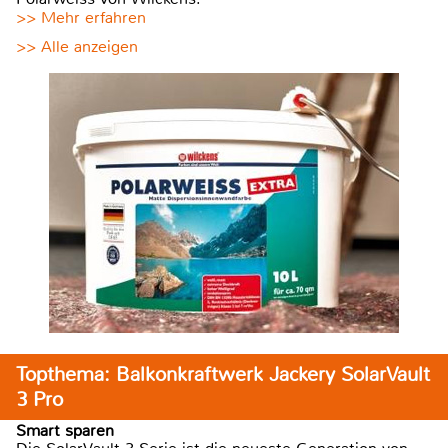
>> Mehr erfahren
>> Alle anzeigen
Topthema: Balkonkraftwerk Jackery SolarVault
3 Pro
Smart sparen