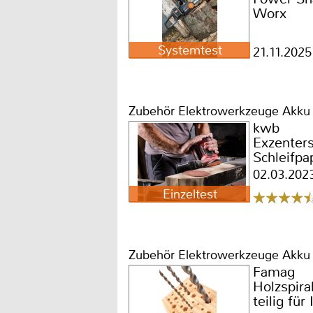
Worx
Systemtest
21.11.2025
Zubehör Elektrowerkzeuge Akku
kwb
Exzenters
Schleifpa
490706, 
02.03.202
490718, 
Einzeltest
Zubehör Elektrowerkzeuge Akku
Famag
Holzspira
teilig für