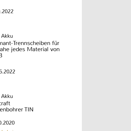
340 von kwb
0.2022
 Akku
mant-Trennscheiben für
ahe jedes Material von
B
6.2022
 Akku
craft
fenbohrer TIN
0.2020