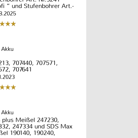
fi “ und Stufenbohrer Art.-
112 „Tin“
8.2025
 Akku
213, 707440, 707571,
572, 707641
1.2023
 Akku
 plus Meißel 247230,
332, 247334 und SDS Max
ßel 190140, 190240,