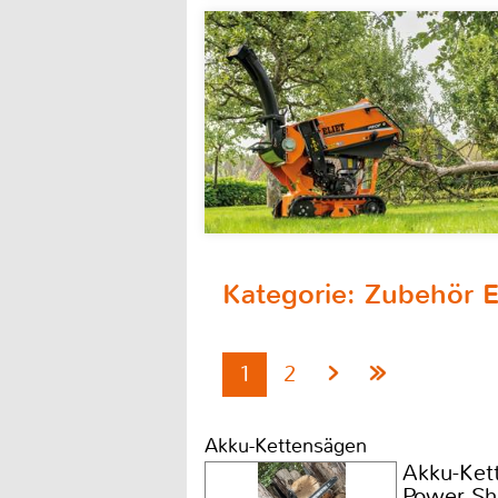
Kategorie: Zubehör 
1
2
Akku-Kettensägen
Akku-Ket
Power Sh