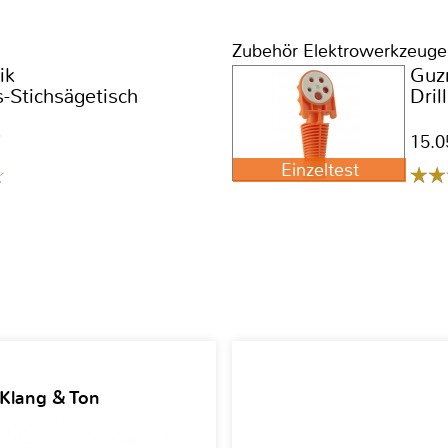
Zubehör Elektrowerkzeuge
ik
Guz
s-Stichsägetisch
Dril
7
15.0
Einzeltest
 Klang & Ton