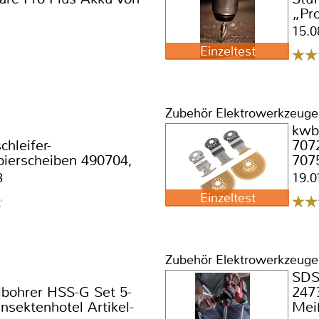
„Pro
Nr.3
15.0
Einzeltest
Zubehör Elektrowerkzeuge
kwb
chleifer-
707
pierscheiben 490704,
707
490708, 490712,
3
19.0
490724
Einzeltest
Zubehör Elektrowerkzeuge
SDS
lbohrer HSS-G Set 5-
247
 Insektenhotel Artikel-
Mei