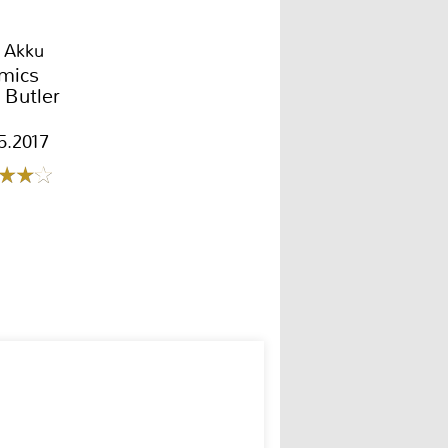
 Akku
mics
l Butler
5.2017