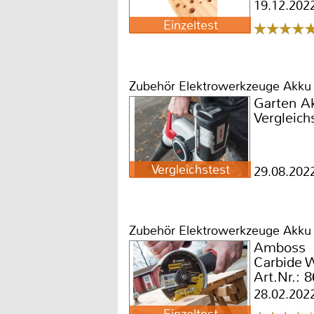
Nr. 1599
19.12.202
Einzeltest
Zubehör Elektrowerkzeuge Akku
Garten A
Vergleich
Vergleichstest
29.08.202
Zubehör Elektrowerkzeuge Akku
Amboss
Carbide 
Art.Nr.: 
28.02.202