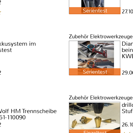
.805
190
2
Serientest
27.1
Zubehör Elektrowerkzeuge
kkusystem im
Dia
stest
bein
KW
Serientest
2
29.0
Zubehör Elektrowerkzeuge
drill
Wolf HM Trennscheibe
Stu
861-110090
2
26.1