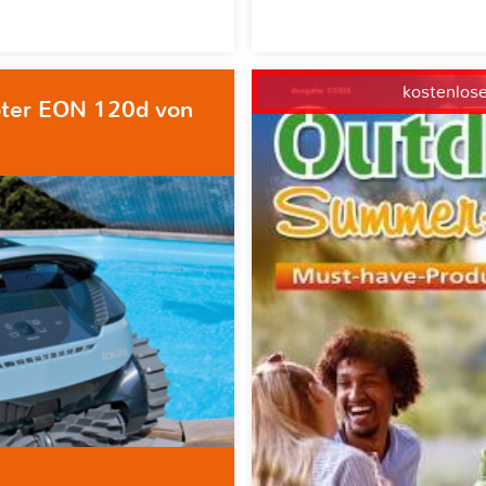
kostenlos
oter EON 120d von