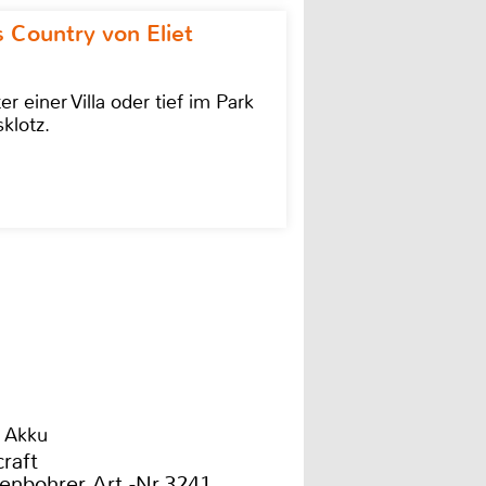
 Country von Eliet
einer Villa oder tief im Park
klotz.
 Akku
craft
enbohrer Art.-Nr.3241