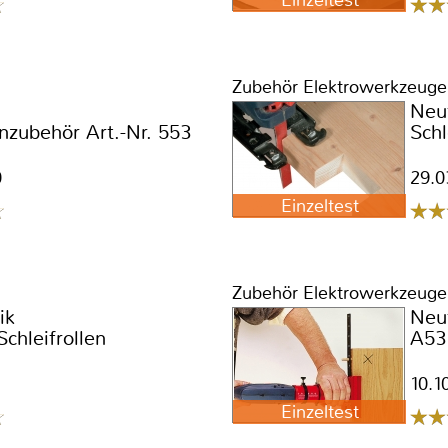
Einzeltest
Zubehör Elektrowerkzeuge
Neu
zubehör Art.-Nr. 553
Schl
0
29.0
Einzeltest
Zubehör Elektrowerkzeuge
ik
Neu
Schleifrollen
A53
10.1
Einzeltest