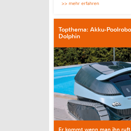
>> mehr erfahren
Topthema: Akku-Poolrob
Dolphin
Er kommt wenn man ihn ruft