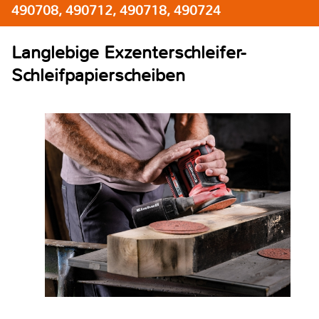
490708, 490712, 490718, 490724
Langlebige Exzenterschleifer-
Schleifpapierscheiben