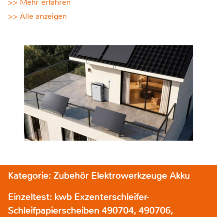
>> Mehr erfahren
>> Alle anzeigen
Kategorie: Zubehör Elektrowerkzeuge Akku
Einzeltest: kwb Exzenterschleifer-
Schleifpapierscheiben 490704, 490706,