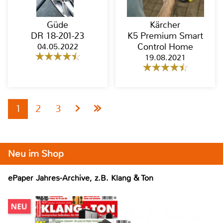
Güde
Kärcher
DR 18-201-23
K5 Premium Smart
04.05.2022
Control Home
19.08.2021
1
2
3
Neu im Shop
ePaper Jahres-Archive, z.B. Klang & Ton