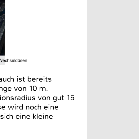
e Wechseldüsen
Hyundai setzt auf einen ho
uch ist bereits
änge von 10 m.
onsradius von gut 15
se wird noch eine
sich eine kleine