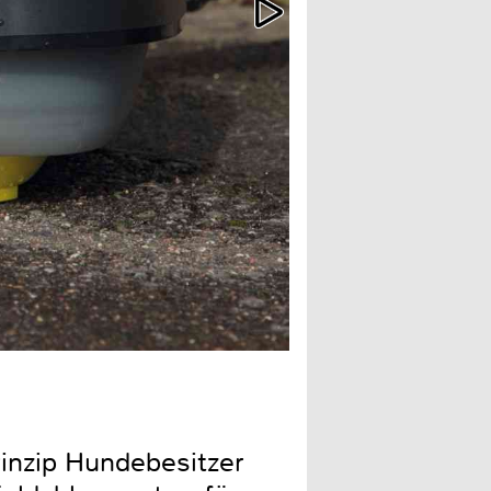
Der Wassertank fasst rund 
rinzip Hundebesitzer