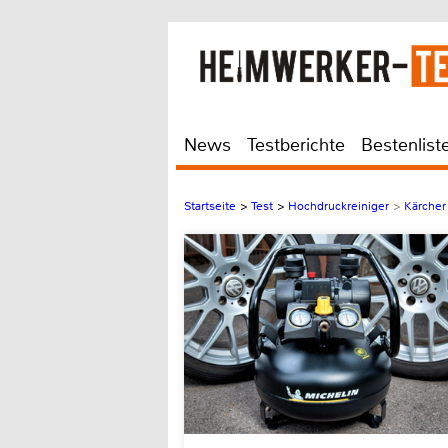
News
Testberichte
Bestenlist
Startseite
>
Test
>
Hochdruckreiniger
>
Kärcher