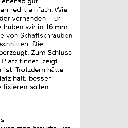
n ebenso gut
en recht einfach. Wie
eider vorhanden. Für
 haben wir in 16 mm
de von Schaftschrauben
chnitten. Die
berzeugt. Zum Schluss
Platz findet, zeigt
 ist. Trotzdem hätte
atz hält, besser
fixieren sollen.
as