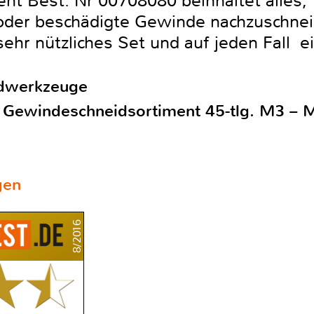
nt Best. Nr 00708080 beinhaltet alles
der beschädigte Gewinde nachzuschneide
sehr nützliches Set und auf jeden Fall 
dwerkzeuge
 Gewindeschneidsortiment 45-tlg. M3 – 
gen
8/2016