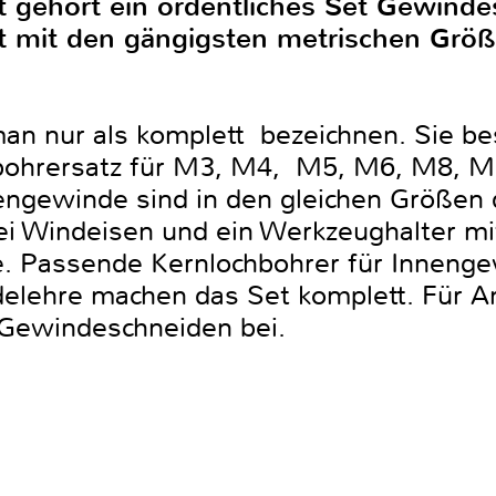
tt gehört ein ordentliches Set Gewinde
et mit den gängigsten metrischen Gr
an nur als komplett bezeichnen. Sie be
bohrersatz für M3, M4, M5, M6, M8, M
ngewinde sind in den gleichen Größen 
ei Windeisen und ein Werkzeughalter mi
. Passende Kernlochbohrer für Innengew
lehre machen das Set komplett. Für Anf
m Gewindeschneiden bei.