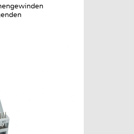
nnengewinden
egenden