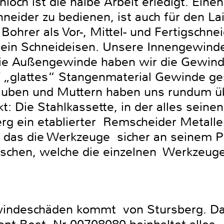
loch ist die halbe Arbeit erledigt. Eine
eider zu bedienen, ist auch für den Lai
 Bohrer als Vor-, Mittel- und Fertigschn
in Schneideisen. Unsere Innengewinde
 die Außengewinde haben wir die Gewin
f „glattes“ Stangenmaterial Gewinde ges
uben und Muttern haben uns rundum ü
t: Die Stahlkassette, in der alles seinen 
rg ein etablierter Remscheider Metaller
, das die Werkzeuge sicher an seinem Pl
aschen, welche die einzelnen Werkzeuge 
windeschäden kommt von Stursberg. D