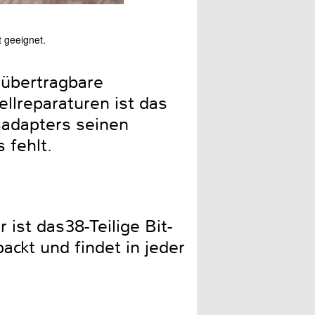
 geeignet.
Alles hat seinen Platz. Wenn
s übertragbare
lreparaturen ist das
sadapters seinen
 fehlt.
ist das38-Teilige Bit-
ackt und findet in jeder