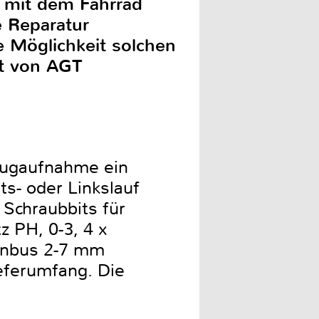
g mit dem Fahrrad
e Reparatur
e Möglichkeit solchen
et von AGT
zeugaufnahme ein
ts- oder Linkslauf
6 Schraubbits für
z PH, 0-3, 4 x
x Inbus 2-7 mm
eferumfang. Die