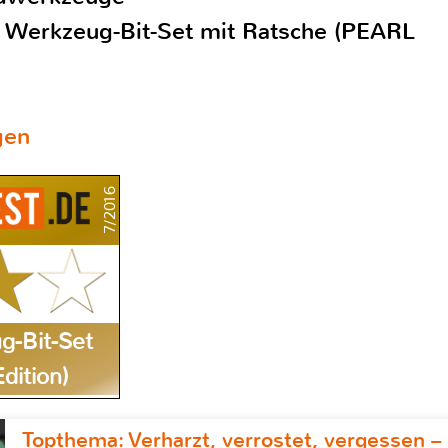
s Werkzeug-Bit-Set mit Ratsche (PEARL
gen
7/2016
g-Bit-Set
dition)
Topthema: Verharzt, verrostet, vergessen –