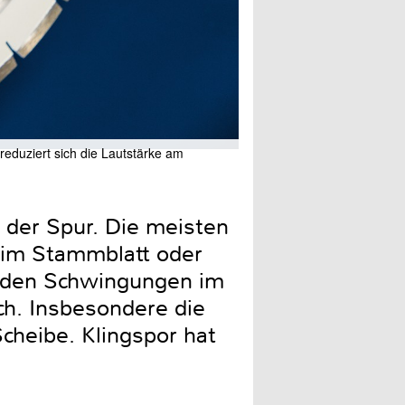
reduziert sich die Lautstärke am
Die neue Klingspor DT 900
f der Spur. Die meisten
n im Stammblatt oder
erden Schwingungen im
ch. Insbesondere die
Scheibe. Klingspor hat