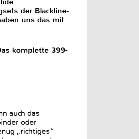
lide
sets der Blackline-
 haben uns das mit
 Das komplette 399-
nn auch das
inder oder
nug „richtiges“