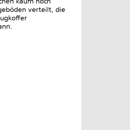
üchen kaum noch
eböden verteilt, die
ugkoffer
ann.