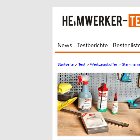
News
Testberichte
Bestenlist
Startseite
>
Test
>
Werkzeugkoffer
>
Starkmann 