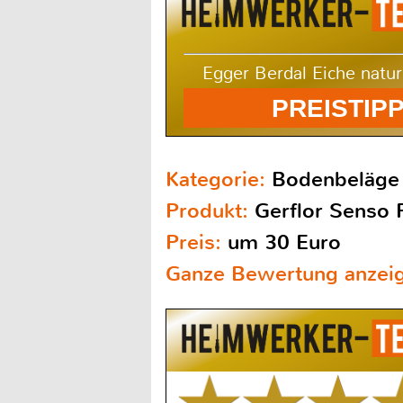
Egger Berdal Eiche nat
PREISTIP
Kategorie:
Bodenbeläge
Produkt:
Gerflor Senso 
Preis:
um 30 Euro
Ganze Bewertung anzei