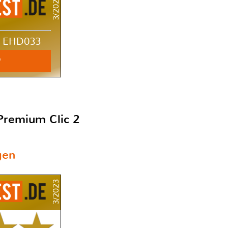
3/2023
ur EHD033
P
Premium Clic 2
gen
3/2023