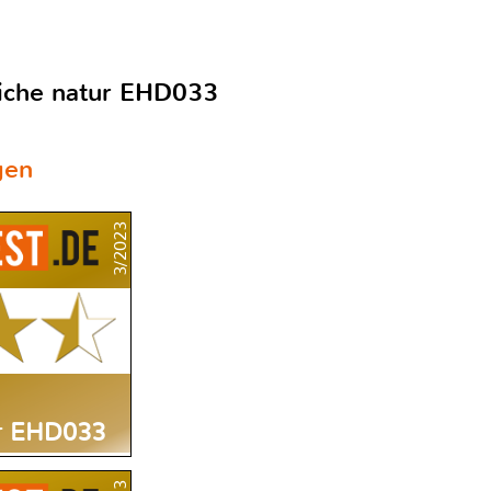
iche natur EHD033
gen
3/2023
ur EHD033