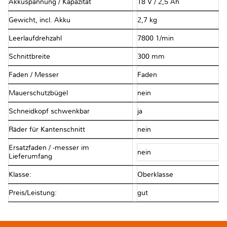
Akkuspannung / Kapazität
18 V / 2,5 Ah
Gewicht, incl. Akku
2,7 kg
Leerlaufdrehzahl
7800 1/min
Schnittbreite
300 mm
Faden / Messer
Faden
Mauerschutzbügel
nein
Schneidkopf schwenkbar
ja
Räder für Kantenschnitt
nein
Ersatzfaden / -messer im
nein
Lieferumfang
Klasse:
Oberklasse
Preis/Leistung:
gut