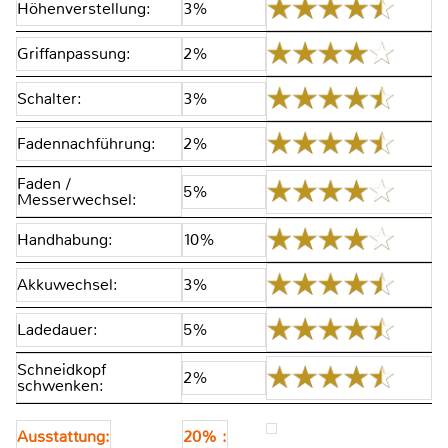
Höhenverstellung:
3%
Griffanpassung:
2%
Schalter:
3%
Fadennachführung:
2%
Faden /
5%
Messerwechsel:
Handhabung:
10%
Akkuwechsel:
3%
Ladedauer:
5%
Schneidkopf
2%
schwenken:
Ausstattung:
20% :