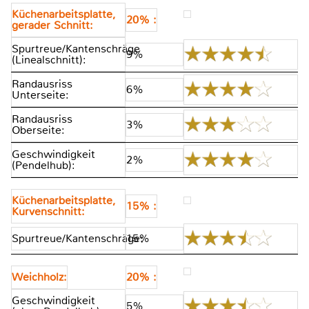
Küchenarbeitsplatte,
20% :
gerader Schnitt:
Spurtreue/Kantenschräge
9%
(Linealschnitt):
Randausriss
6%
Unterseite:
Randausriss
3%
Oberseite:
Geschwindigkeit
2%
(Pendelhub):
Küchenarbeitsplatte,
15% :
Kurvenschnitt:
Spurtreue/Kantenschräge:
15%
Weichholz:
20% :
Geschwindigkeit
5%