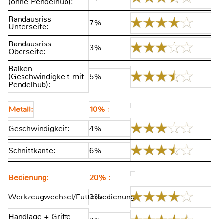
(ohne Pendelhub):
Randausriss
7%
Unterseite:
Randausriss
3%
Oberseite:
Balken
(Geschwindigkeit mit
5%
Pendelhub):
Metall:
10% :
Geschwindigkeit:
4%
Schnittkante:
6%
Bedienung:
20% :
Werkzeugwechsel/Futterbedienung:
3%
Handlage + Griffe,