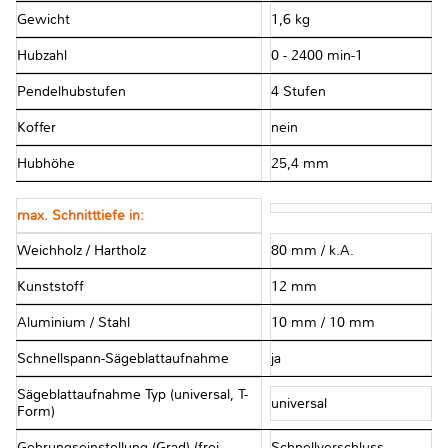
Gewicht
1,6 kg
Hubzahl
0 - 2400 min-1
Pendelhubstufen
4 Stufen
Koffer
nein
Hubhöhe
25,4 mm
max. Schnitttiefe in:
Weichholz / Hartholz
80 mm / k.A.
Kunststoff
12 mm
Aluminium / Stahl
10 mm / 10 mm
Schnellspann-Sägeblattaufnahme
ja
Sägeblattaufnahme Typ (universal, T-
universal
Form)
Gehrungseinstellung (Grad) (frei,
Schnellverschluss