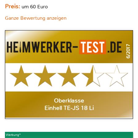
Preis:
um 60 Euro
Ganze Bewertung anzeigen
6/2017
Oberklasse
Einhell TE-JS 18 Li
Werbung*