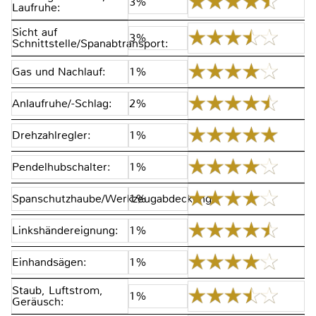
3%
Laufruhe:
Sicht auf
3%
Schnittstelle/Spanabtransport:
Gas und Nachlauf:
1%
Anlaufruhe/-Schlag:
2%
Drehzahlregler:
1%
Pendelhubschalter:
1%
Spanschutzhaube/Werkzeugabdeckung:
1%
Linkshändereignung:
1%
Einhandsägen:
1%
Staub, Luftstrom,
1%
Geräusch: