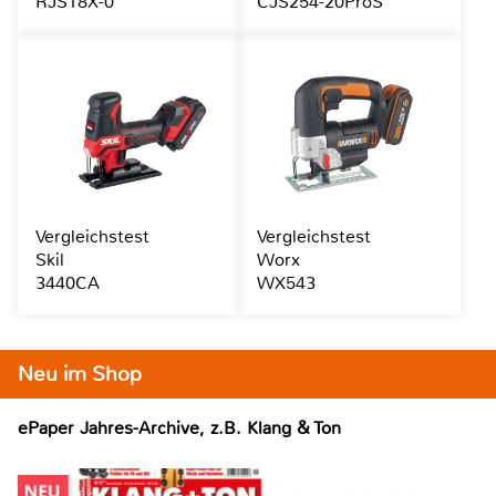
RJS18X-0
CJS254-20ProS
Vergleichstest
Vergleichstest
Skil
Worx
3440CA
WX543
Neu im Shop
ePaper Jahres-Archive, z.B. Klang & Ton