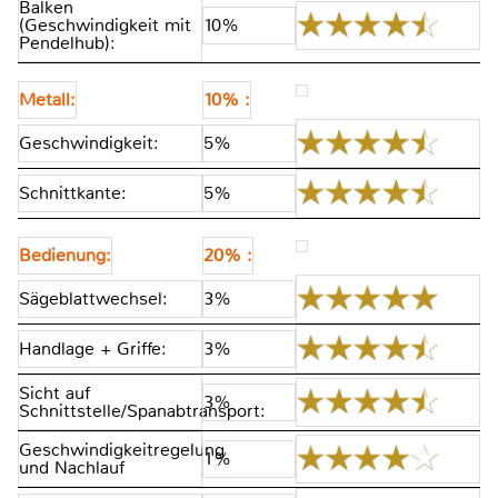
Balken
(Geschwindigkeit mit
10%
Pendelhub):
Metall:
10% :
Geschwindigkeit:
5%
Schnittkante:
5%
Bedienung:
20% :
Sägeblattwechsel:
3%
Handlage + Griffe:
3%
Sicht auf
3%
Schnittstelle/Spanabtransport:
Geschwindigkeitregelung
1%
und Nachlauf