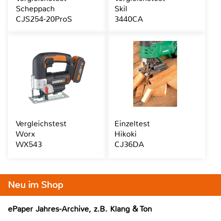
Scheppach
Skil
CJS254-20ProS
3440CA
Vergleichstest
Einzeltest
Worx
Hikoki
WX543
CJ36DA
Neu im Shop
ePaper Jahres-Archive, z.B. Klang & Ton