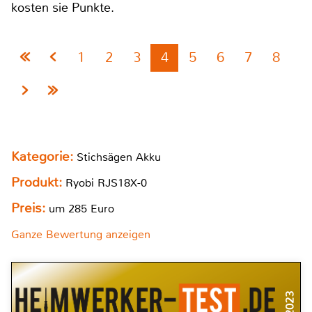
kosten sie Punkte.
1
2
3
4
5
6
7
8
Kategorie:
Stichsägen Akku
Produkt:
Ryobi RJS18X-0
Preis:
um 285 Euro
Ganze Bewertung anzeigen
3/2023