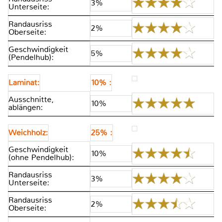
3%
Unterseite:
Randausriss
2%
Oberseite:
Geschwindigkeit
5%
(Pendelhub):
Laminat:
10% :
Ausschnitte,
10%
ablängen:
Weichholz:
25% :
Geschwindigkeit
10%
(ohne Pendelhub):
Randausriss
3%
Unterseite:
Randausriss
2%
Oberseite: