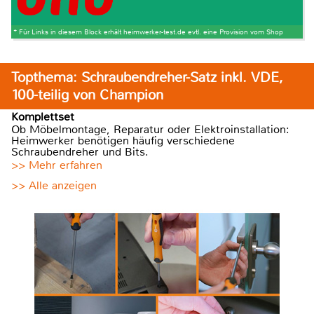
* Für Links in diesem Block erhält heimwerker-test.de evtl. eine Provision vom Shop
Topthema: Schraubendreher-Satz inkl. VDE,
100-teilig von Champion
Komplettset
Ob Möbelmontage, Reparatur oder Elektroinstallation:
Heimwerker benötigen häufig verschiedene
Schraubendreher und Bits.
>> Mehr erfahren
>> Alle anzeigen