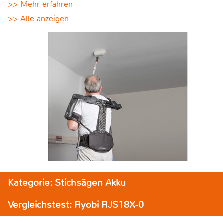
>> Mehr erfahren
>> Alle anzeigen
Kategorie: Stichsägen Akku
Vergleichstest: Ryobi RJS18X-0