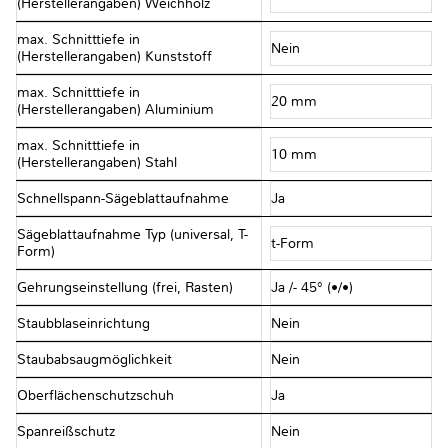
(Herstellerangaben) Weichholz
max. Schnitttiefe in
Nein
(Herstellerangaben) Kunststoff
max. Schnitttiefe in
20 mm
(Herstellerangaben) Aluminium
max. Schnitttiefe in
10 mm
(Herstellerangaben) Stahl
Schnellspann-Sägeblattaufnahme
Ja
Sägeblattaufnahme Typ (universal, T-
t-Form
Form)
Gehrungseinstellung (frei, Rasten)
Ja /- 45° (•/•)
Staubblaseinrichtung
Nein
Staubabsaugmöglichkeit
Nein
Oberflächenschutzschuh
Ja
Spanreißschutz
Nein