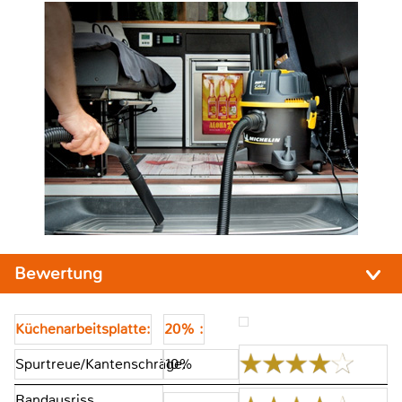
Bewertung
Küchenarbeitsplatte:
20% :
Spurtreue/Kantenschräge:
10%
Randausriss