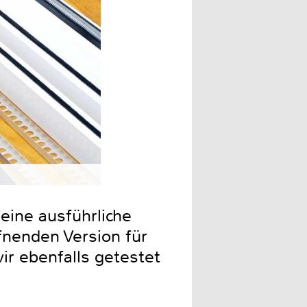
Die größte Herausforderung
eine ausführliche
ffnenden Version für
ir ebenfalls getestet