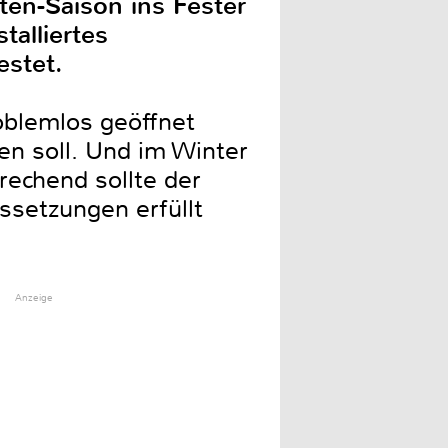
kten-Saison ins Fester
talliertes
estet.
oblemlos geöffnet
n soll. Und im Winter
prechend sollte der
ssetzungen erfüllt
Anzeige