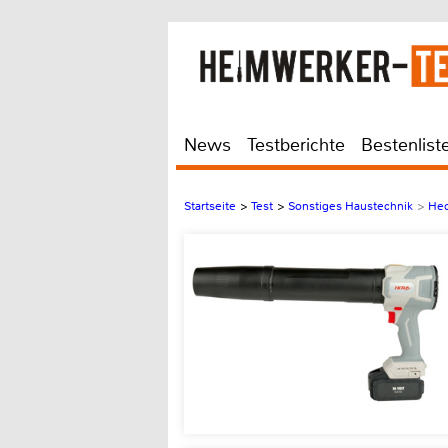
News
Testberichte
Bestenlist
Startseite
>
Test
>
Sonstiges Haustechnik
>
Hec