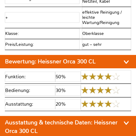
Netzteil, Kabel
effektive Reinigung /
+
leichte
Wartung/Reinigung
Klasse:
Oberklasse
Preis/Leistung:
gut – sehr
Bewertung:
Heissner Orca 300 CL
Funktion:
50%
Bedienung:
30%
Ausstattung:
20%
Ausstattung & technische Daten:
Heissner
Orca 300 CL