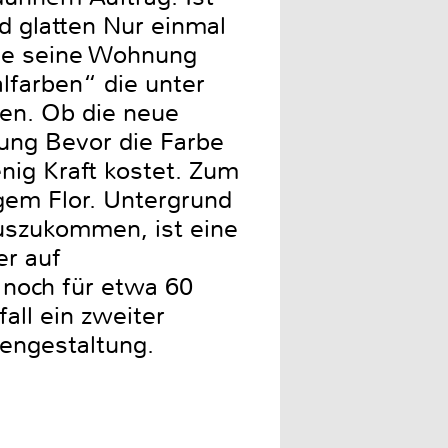
d glatten Nur einmal
ade seine Wohnung
lfarben“ die unter
en. Ob die neue
tung Bevor die Farbe
nig Kraft kostet. Zum
ngem Flor. Untergrund
auszukommen, ist eine
er auf
 noch für etwa 60
ll ein zweiter
hengestaltung.