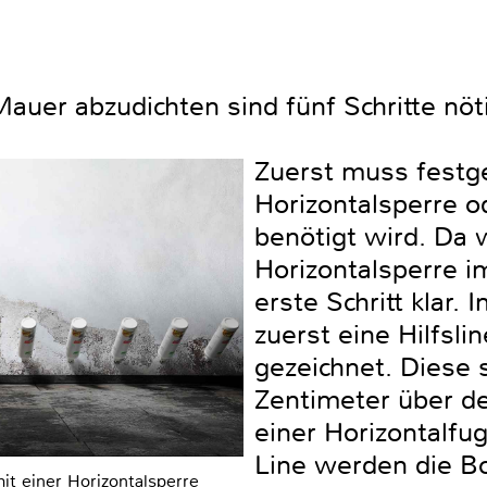
uer abzudichten sind fünf Schritte nöt
Zuerst muss festge
Horizontalsperre o
benötigt wird. Da w
Horizontalsperre i
erste Schritt klar. 
zuerst eine Hilfsli
gezeichnet. Diese s
Zentimeter über d
einer Horizontalfug
Line werden die Bo
t einer Horizontalsperre