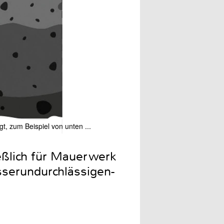
, zum Beispiel von unten ...
... oder von der Seite. Da
ießlich für Mauerwerk
sserundurchlässigen-