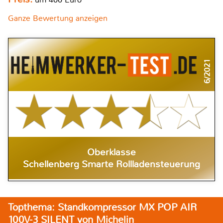
Ganze Bewertung anzeigen
6/2021
Oberklasse
Schellenberg Smarte Rollladensteuerung
Topthema: Standkompressor MX POP AIR
100V-3 SILENT von Michelin