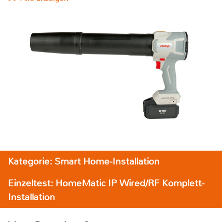
Kategorie: Smart Home-Installation
Einzeltest: HomeMatic IP Wired/RF Komplett-
Installation