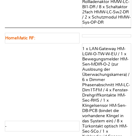
Rollladenaktor HMW-LC-
Bl1-DR / 8 x Schaltaktor
2fach HMW-LC-Sw2-DR
/ 2 x Schutzmodul HMW-
Sys-OP-DR
HomeMatic RF:
1 x LAN-Gateway HM-
LGW-O-TW-W-EU / 1 x
Bewegungsmelder HM-
Sen-MDIR-O-2 (zur
Auslösung der
Überwachungskamera) /
6 x Dimmer
Phasenabschnitt HM-LC-
Dim1T-FM / 4 x Fenster-
Drehgriffkontakte HM-
Sec-RHS / 1 x
Klingelsensor HM-Sen-
DB-PCB (bindet die
vorhandene Klingel in
das System ein) / 8 x
-
Türkontakt optisch HM-
Sec-SCo / 1 x