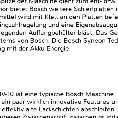
pitze der Maschine dient zum ent- bzw. 
hör bietet Bosch weitere Schleifplatten 
ittel wird mit Klett an den Platten bef
ingzahlregelung und eine Eigenabsaugun
liegenden Auffangbehälter bläst. Das Gerä
stems von Bosch. Die Bosch Syneon-Tech
ng mit der Akku-Energie.
V-10 ist eine typische Bosch Maschine. 
ein paar wirklich innovative Features und
effektiv alte Lackschichten abschleifen
uberen Zwischenschliff zwischen grundie