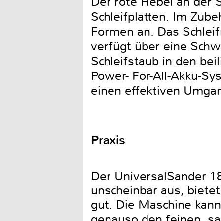
Der rote Hebel an der S
Schleifplatten. Im Zube
Formen an. Das Schleifm
verfügt über eine Schw
Schleifstaub in den bei
Power- For-All-Akku-Sy
einen effektiven Umga
Praxis
Der UniversalSander 18
unscheinbar aus, bietet 
gut. Die Maschine kann 
genauso den feinen, sa