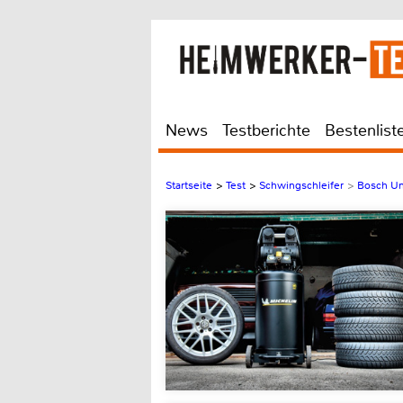
News
Testberichte
Bestenlist
Startseite
>
Test
>
Schwingschleifer
>
Bosch Un