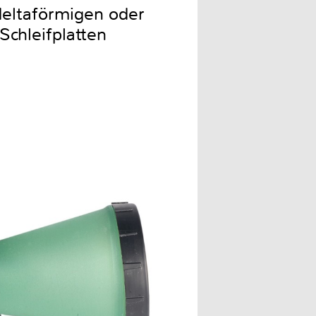
deltaförmigen oder
chleifplatten