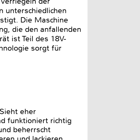
verriegeln der
in unterschiedlichen
estigt. Die Maschine
g, die den anfallenden
t ist Teil des 18V-
nologie sorgt für
Sieht eher
 funktioniert richtig
 und beherrscht
ren und lackieren.