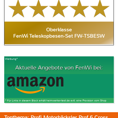
Oberklasse
FenWi Teleskopbesen-Set FW-TSBESW
Werbung*
Aktuelle Angebote von FenWi bei:
* Für Links in diesem Block erhält heimwerker-test.de evtl. eine Provision vom Shop
Topthema: Profi Motorhäcksler Prof 6 Cross