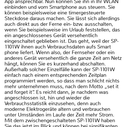
App ansprechbar. Nun können Sie ihn in Ihr WLAN
einbinden und vom Smartphone aus steuern. Sie
können beispielsweise eine timergesteuerte
Steckdose daraus machen. Sie lässt sich allerdings
auch direkt aus der Ferne ein- bzw. ausschalten,
wenn Sie beispielsweise im Urlaub feststellen, das
ein angeschlossenes Gerät versehentlich
eingeschaltet geblieben ist. Das geht, weil der SP-
1101W ihnen auch Verbrauchsdaten aufs Smart
phone liefert. Wenn also, der Fernseher oder ein
anderes Gerät versehentlich die ganze Zeit am Netz
hängt, können Sie es kurzerhand abschalten.
Außerhalb solcher Einzelfälle kann der SP-1101W
einfach nach einem entsprechenden Zeitplan
programmiert werden, so dass man schlicht nichts
mehr unternehmen muss, nach dem Motto „set it
and forget it“. Es reicht dann, je nachdem was
angeschlossen ist, hin und wieder die
Verbrauchsstatistik einzusehen, denn auch
moderne Elektrogeräte altern und verbrauchen
unter Umständen im Laufe der Zeit mehr Strom.
Mit dem zwischengeschalteten SP-1101W haben
Sie das jetzt im Blick und können bei signifikanten