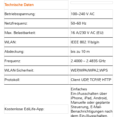
Technische Daten
Betriebsspannung:
100–240 V AC
Netzfrequenz:
50–60 Hz
Max. Belastbarkeit:
16 A/230 V AC (EU)
WLAN:
IEEE 802.11b/g/n
Abdeckung:
bis zu 10 m
Frequenz:
2.4000 – 2.4835 GHz
WLAN-Sicherheit:
WEP,WPA/WPA2,WPS
Protokoll:
Client UDP, TCP/IP, HTTP
Einfaches
Ein-/Ausschalten über
iPhone, iPad, Android,
Manuelle oder geplante
Steuerung, E-Mail-
Kostenlose EdiLife-App:
Benachrichtigungen nach
dem Ein-/Ausschalten,