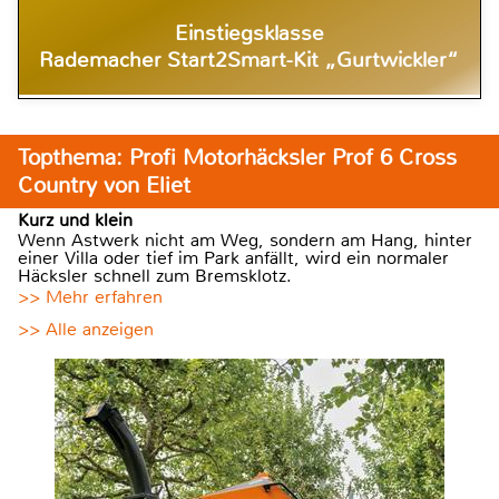
Einstiegsklasse
Rademacher Start2Smart-Kit „Gurtwickler“
Topthema: Profi Motorhäcksler Prof 6 Cross
Country von Eliet
Kurz und klein
Wenn Astwerk nicht am Weg, sondern am Hang, hinter
einer Villa oder tief im Park anfällt, wird ein normaler
Häcksler schnell zum Bremsklotz.
>> Mehr erfahren
>> Alle anzeigen