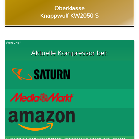
Oberklasse
Knappwulf KW2050 S
Werbung*
Aktuelle Kompressor bei:
* Für Links in diesem Block erhält heimwerker-test.de evtl. eine Provision vom Shop