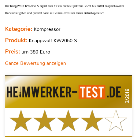
Der KnappWulf KW2050 S eignet sich für ein breites Spektrum leicht bis mittel anspruchsvoller
Duckluftaufgaben und punktet dabei mit einem erfreulich leisen Betriebsgeräusch.
Kategorie:
Kompressor
Produkt:
Knappwulf KW2050 S
Preis:
um 380 Euro
Ganze Bewertung anzeigen
3/2018