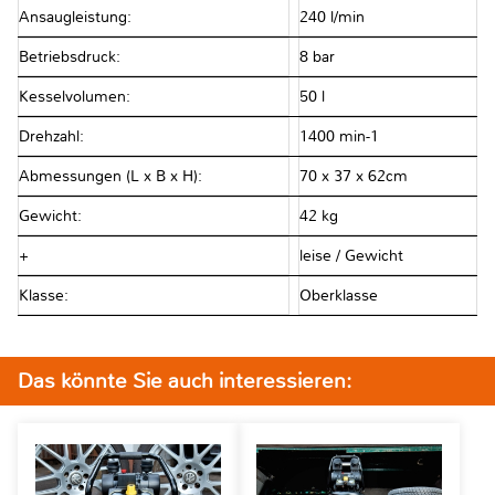
Ansaugleistung:
240 l/min
Betriebsdruck:
8 bar
Kesselvolumen:
50 l
Drehzahl:
1400 min-1
Abmessungen (L x B x H):
70 x 37 x 62cm
Gewicht:
42 kg
+
leise / Gewicht
Klasse:
Oberklasse
Das könnte Sie auch interessieren: