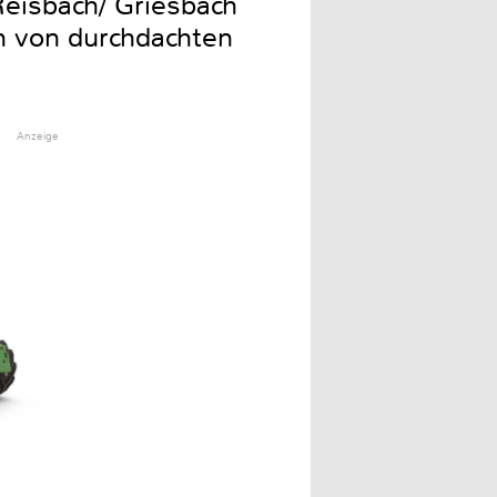
eisbach/ Griesbach
n von durchdachten
Anzeige