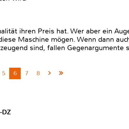
alität ihren Preis hat. Wer aber ein Aug
d diese Maschine mögen. Wenn dann auch
rzeugend sind, fallen Gegenargumente 
5
6
7
8
-DZ