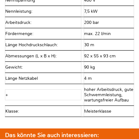
Nennspannung
400 V
Nennleistung:
7,5 kW
Arbeitsdruck:
200 bar
Fördermenge:
max. 22 l/min
Länge Hochdruckschlauch:
30 m
Abmessungen (L x B x H):
92 x 55 x 93 cm
Gewicht:
90 kg
Länge Netzkabel
4 m
hoher Arbeitsdruck, gute
+
Schwemmleistung,
wartungsfreier Aufbau
Klasse:
Meisterklasse
Das könnte Sie auch interessieren: