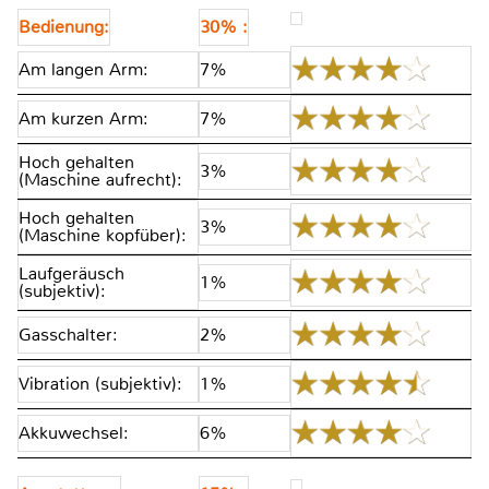
Bedienung:
30% :
Am langen Arm:
7%
Am kurzen Arm:
7%
Hoch gehalten
3%
(Maschine aufrecht):
Hoch gehalten
3%
(Maschine kopfüber):
Laufgeräusch
1%
(subjektiv):
Gasschalter:
2%
Vibration (subjektiv):
1%
Akkuwechsel:
6%