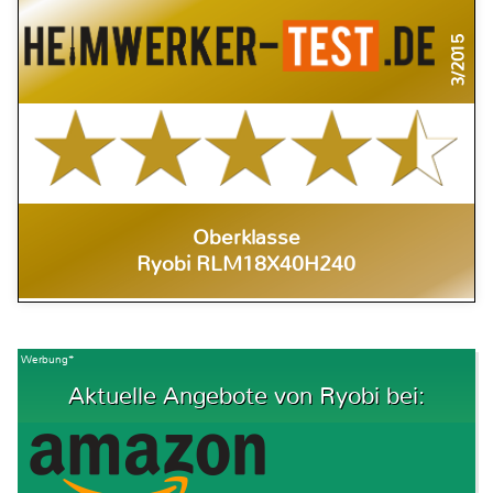
3/2015
Oberklasse
Ryobi RLM18X40H240
Werbung*
Aktuelle Angebote von Ryobi bei: