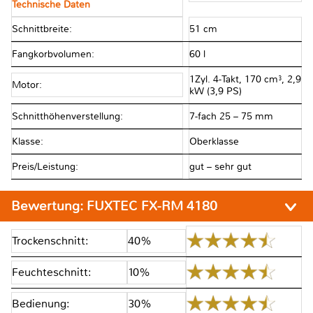
Technische Daten
Schnittbreite:
51 cm
Fangkorbvolumen:
60 l
1Zyl. 4-Takt, 170 cm³, 2,9
Motor:
kW (3,9 PS)
Schnitthöhenverstellung:
7-fach 25 – 75 mm
Klasse:
Oberklasse
Preis/Leistung:
gut – sehr gut
Bewertung:
FUXTEC FX-RM 4180
Trockenschnitt:
40%
Feuchteschnitt:
10%
Bedienung:
30%