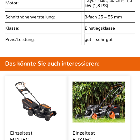
1Zyl. 4-Takt, 80 cm³, 1,3
Motor:
kW (1,8 PS)
Schnitthöhenverstellung:
3-fach 25 – 55 mm
Klasse:
Einstiegsklasse
Preis/Leistung:
gut – sehr gut
Das könnte Sie auch interessieren:
Einzeltest
Einzeltest
FUXTEC
FUXTEC