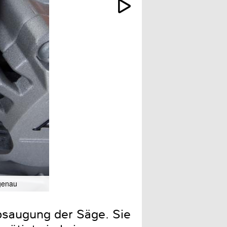
 genau
Zur Unterstützung der Stau
Absaugung der Säge. Sie