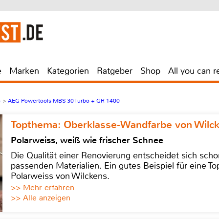
e
Marken
Kategorien
Ratgeber
Shop
All you can r
b
>
AEG Powertools MBS 30 Turbo + GR 1400
Topthema: Oberklasse-Wandfarbe von Wilc
Polarweiss, weiß wie frischer Schnee
Die Qualität einer Renovierung entscheidet sich sch
passenden Materialien. Ein gutes Beispiel für eine Top
Polarweiss von Wilckens.
>> Mehr erfahren
>> Alle anzeigen