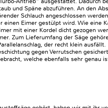
Turbo-Antrieb“ ausgestattet. Dadurch be
taub und Späne abzuführen. An den Abs
render Schlauch angeschlossen werden. 
r einen Eimer gestülpt wird. Wie eine 
mer mit einer Kordel dicht gezogen we
mer. Zum Lieferumfang der Säge gehöre
rallelanschlag, der recht klein ausfällt.
Beschichtung gegen Verrutschen gesichert
gebracht, welche ebenfalls sehr genau is
austoffsäge gehört, haben wir mit ihr v