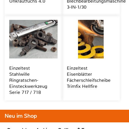
Unkrautfuchs 4.0
Blechbearbeitungsmaschine
3-IN-1/30
Einzeltest
Einzeltest
Stahlwille
Eisenblätter
Ringratschen-
Fächerschleifscheibe
Einsteckwerkzeug
Trimfix Hellfire
Serie 717 / 718
Neu im Shop