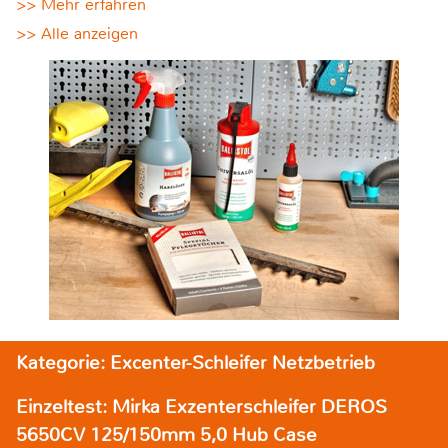
>> Mehr erfahren
>> Alle anzeigen
Kategorie: Excenter-Schleifer Netzbetrieb
Einzeltest: Mirka Exzenterschleifer DEROS
5650CV 125/150mm 5,0 Hub Case