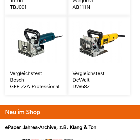
Triton
Wegoma
TBJ001
AB111N
Vergleichstest
Vergleichstest
Bosch
DeWalt
GFF 22A Professional
DW682
Neu im Shop
ePaper Jahres-Archive, z.B. Klang & Ton