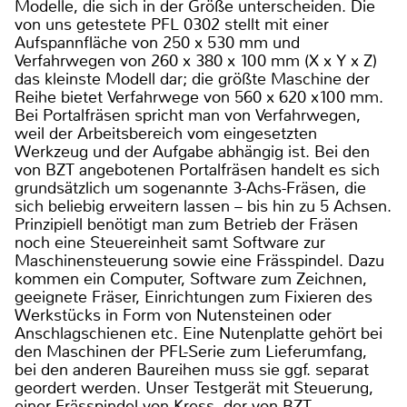
Modelle, die sich in der Größe unterscheiden. Die
von uns getestete PFL 0302 stellt mit einer
Aufspannfläche von 250 x 530 mm und
Verfahrwegen von 260 x 380 x 100 mm (X x Y x Z)
das kleinste Modell dar; die größte Maschine der
Reihe bietet Verfahrwege von 560 x 620 x100 mm.
Bei Portalfräsen spricht man von Verfahrwegen,
weil der Arbeitsbereich vom eingesetzten
Werkzeug und der Aufgabe abhängig ist. Bei den
von BZT angebotenen Portalfräsen handelt es sich
grundsätzlich um sogenannte 3-Achs-Fräsen, die
sich beliebig erweitern lassen – bis hin zu 5 Achsen.
Prinzipiell benötigt man zum Betrieb der Fräsen
noch eine Steuereinheit samt Software zur
Maschinensteuerung sowie eine Frässpindel. Dazu
kommen ein Computer, Software zum Zeichnen,
geeignete Fräser, Einrichtungen zum Fixieren des
Werkstücks in Form von Nutensteinen oder
Anschlagschienen etc. Eine Nutenplatte gehört bei
den Maschinen der PFL-Serie zum Lieferumfang,
bei den anderen Baureihen muss sie ggf. separat
geordert werden. Unser Testgerät mit Steuerung,
einer Frässpindel von Kress, der von BZT