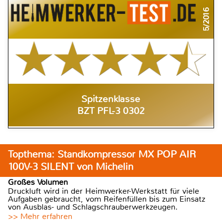
5/2016
Spitzenklasse
BZT PFL-3 0302
Topthema: Standkompressor MX POP AIR
100V-3 SILENT von Michelin
Großes Volumen
Druckluft wird in der Heimwerker-Werkstatt für viele
Aufgaben gebraucht, vom Reifenfüllen bis zum Einsatz
von Ausblas- und Schlagschrauberwerkzeugen.
>> Mehr erfahren