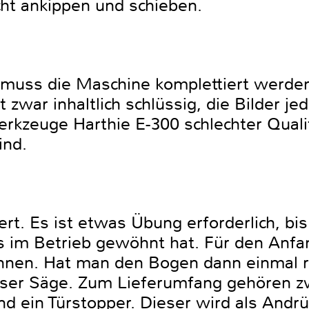
ht ankippen und schieben.
 muss die Maschine komplettiert werden
 zwar inhaltlich schlüssig, die Bilder je
rkzeuge Harthie E-300 schlechter Qualit
sind.
rt. Es ist etwas Übung erforderlich, bi
 im Betrieb gewöhnt hat. Für den Anfa
nen. Hat man den Bogen dann einmal ra
ieser Säge. Zum Lieferumfang gehören z
nd ein Türstopper. Dieser wird als Andr