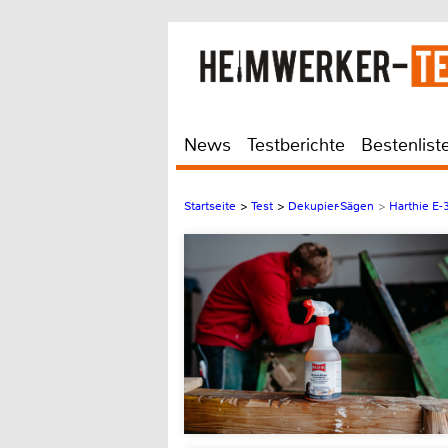
News
Testberichte
Bestenlist
Startseite
>
Test
>
Dekupier-Sägen
>
Harthie E-