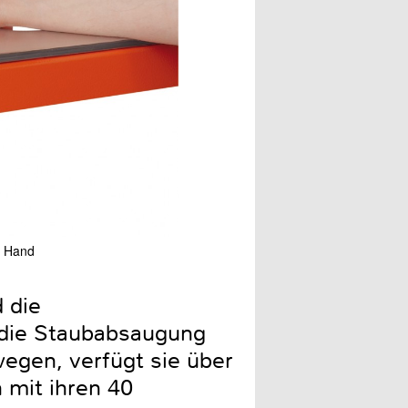
e Hand
Um zu verhindern, dass das
 die
h die Staubabsaugung
egen, verfügt sie über
h mit ihren 40