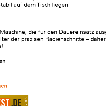
tabil auf dem Tisch liegen.
e Maschine, die für den Dauereinsatz ausg
lter der präzisen Radienschnitte – dahe
h!
en
gen
4/2015