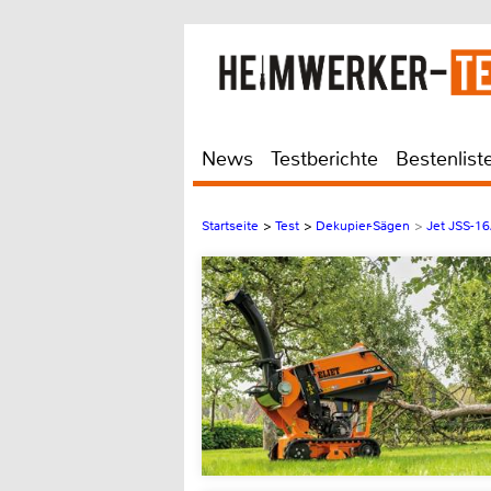
News
Testberichte
Bestenlist
Startseite
>
Test
>
Dekupier-Sägen
>
Jet JSS-1