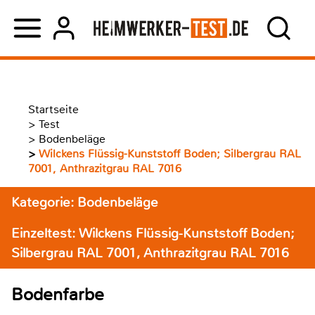
Startseite
>
Test
>
Bodenbeläge
>
Wilckens Flüssig-Kunststoff Boden; Silbergrau RAL
7001, Anthrazitgrau RAL 7016
Kategorie: Bodenbeläge
Einzeltest: Wilckens Flüssig-Kunststoff Boden;
Silbergrau RAL 7001, Anthrazitgrau RAL 7016
Bodenfarbe