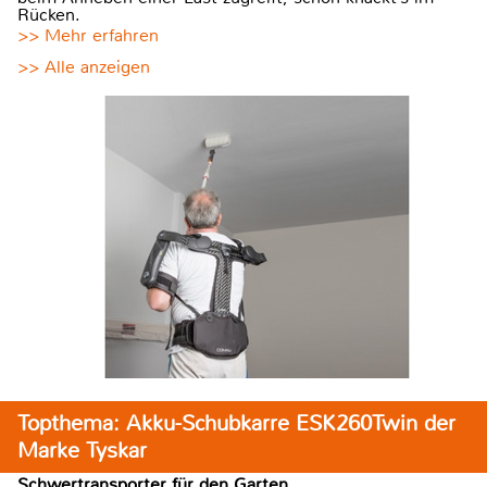
Rücken.
>> Mehr erfahren
>> Alle anzeigen
Topthema: Akku-Schubkarre ESK260Twin der
Marke Tyskar
Schwertransporter für den Garten