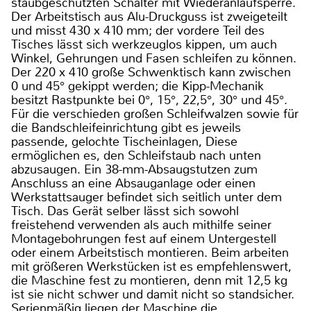
staubgeschützten Schalter mit Wiederanlaufsperre.
Der Arbeitstisch aus Alu-Druckguss ist zweigeteilt
und misst 430 x 410 mm; der vordere Teil des
Tisches lässt sich werkzeuglos kippen, um auch
Winkel, Gehrungen und Fasen schleifen zu können.
Der 220 x 410 große Schwenktisch kann zwischen
0 und 45° gekippt werden; die Kipp-Mechanik
besitzt Rastpunkte bei 0°, 15°, 22,5°, 30° und 45°.
Für die verschieden großen Schleifwalzen sowie für
die Bandschleifeinrichtung gibt es jeweils
passende, gelochte Tischeinlagen, Diese
ermöglichen es, den Schleifstaub nach unten
abzusaugen. Ein 38-mm-Absaugstutzen zum
Anschluss an eine Absauganlage oder einen
Werkstattsauger befindet sich seitlich unter dem
Tisch. Das Gerät selber lässt sich sowohl
freistehend verwenden als auch mithilfe seiner
Montagebohrungen fest auf einem Untergestell
oder einem Arbeitstisch montieren. Beim arbeiten
mit größeren Werkstücken ist es empfehlenswert,
die Maschine fest zu montieren, denn mit 12,5 kg
ist sie nicht schwer und damit nicht so standsicher.
Serienmäßig liegen der Maschine die