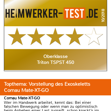
10/2018
Oberklasse
Triton TSPST 450
Topthema: Vorstellung des Exoskeletts
Comau Mate-XT-GO
Comau Mate-XT-GO
Wer im Handwerk arbeitet, kennt das: Bei einer
falschen Bewegung oder wenn man zu optimistisch
beim Anheben einer Last zugreift, schon knackt’s im