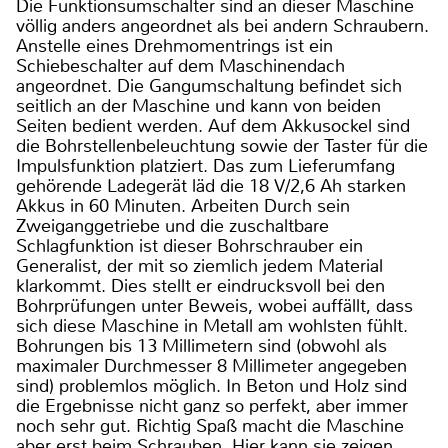
Die Funktionsumschalter sind an dieser Maschine
völlig anders angeordnet als bei andern Schraubern.
Anstelle eines Drehmomentrings ist ein
Schiebeschalter auf dem Maschinendach
angeordnet. Die Gangumschaltung befindet sich
seitlich an der Maschine und kann von beiden
Seiten bedient werden. Auf dem Akkusockel sind
die Bohrstellenbeleuchtung sowie der Taster für die
Impulsfunktion platziert. Das zum Lieferumfang
gehörende Ladegerät läd die 18 V/2,6 Ah starken
Akkus in 60 Minuten. Arbeiten Durch sein
Zweiganggetriebe und die zuschaltbare
Schlagfunktion ist dieser Bohrschrauber ein
Generalist, der mit so ziemlich jedem Material
klarkommt. Dies stellt er eindrucksvoll bei den
Bohrprüfungen unter Beweis, wobei auffällt, dass
sich diese Maschine in Metall am wohlsten fühlt.
Bohrungen bis 13 Millimetern sind (obwohl als
maximaler Durchmesser 8 Millimeter angegeben
sind) problemlos möglich. In Beton und Holz sind
die Ergebnisse nicht ganz so perfekt, aber immer
noch sehr gut. Richtig Spaß macht die Maschine
aber erst beim Schrauben. Hier kann sie zeigen,