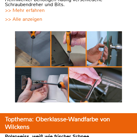
Schraubendreher und Bits.
>> Mehr erfahren
>> Alle anzeigen
Topthema: Oberklasse-Wandfarbe von
Wilckens
Polarweiss, weiß wie frischer Schnee