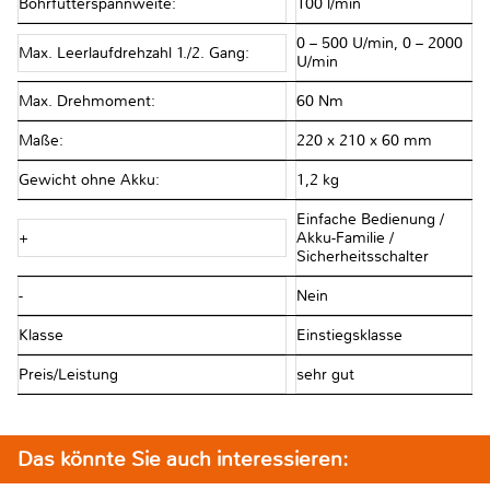
Bohrfutterspannweite:
100 l/min
0 – 500 U/min, 0 – 2000
Max. Leerlaufdrehzahl 1./2. Gang:
U/min
Max. Drehmoment:
60 Nm
Maße:
220 x 210 x 60 mm
Gewicht ohne Akku:
1,2 kg
Einfache Bedienung /
+
Akku-Familie /
Sicherheitsschalter
-
Nein
Klasse
Einstiegsklasse
Preis/Leistung
sehr gut
Das könnte Sie auch interessieren: