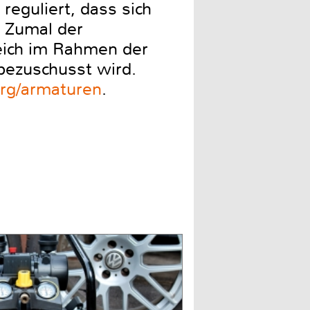
eguliert, dass sich
 Zumal der
eich im Rahmen der
bezuschusst wird.
g/armaturen
.