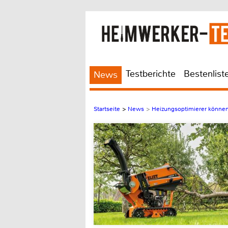
Testberichte
Bestenlist
News
Startseite
>
News
>
Heizungsoptimierer könne