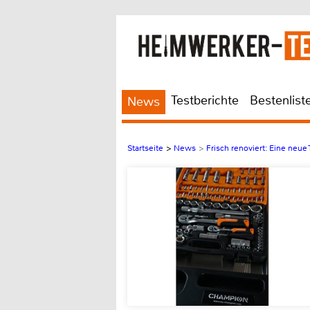
Testberichte
Bestenlist
News
Startseite
>
News
>
Frisch renoviert: Eine neue