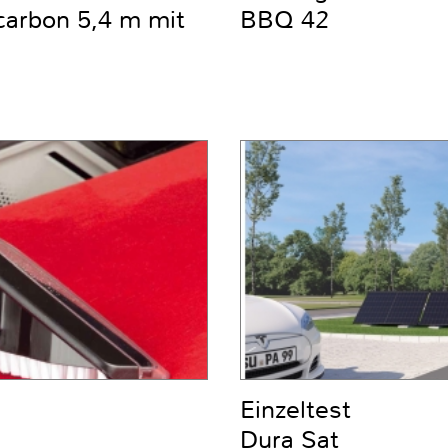
carbon 5,4 m mit
BBQ 42
Einzeltest
Dura Sat