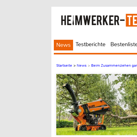
Testberichte
Bestenlist
News
Startseite
>
News
>
Beim Zusammenziehen ganz