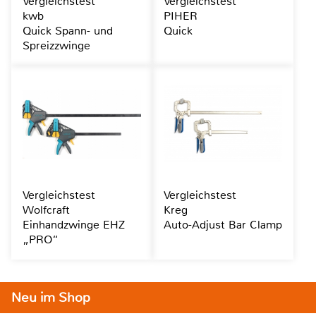
Vergleichstest
Vergleichstest
kwb
PIHER
Quick Spann- und
Quick
Spreizzwinge
Vergleichstest
Vergleichstest
Wolfcraft
Kreg
Einhandzwinge EHZ
Auto-Adjust Bar Clamp
„PRO“
Neu im Shop