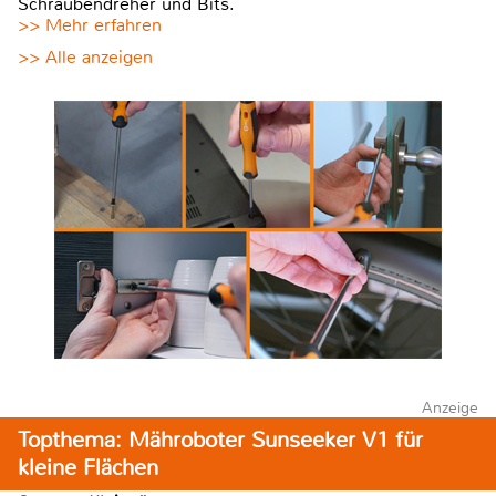
Schraubendreher und Bits.
>> Mehr erfahren
>> Alle anzeigen
Anzeige
Topthema: Mähroboter Sunseeker V1 für
kleine Flächen