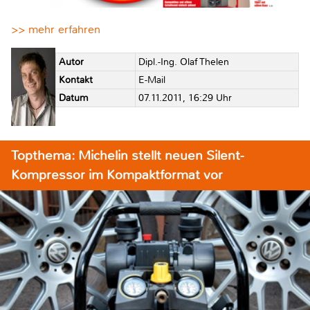
>> mehr erfahren
Autor
Dipl.-Ing. Olaf Thelen
Kontakt
E-Mail
Datum
07.11.2011, 16:29 Uhr
Topthema: Michelin stellt neuen Silent-
Kompressor im Kompaktformat vor