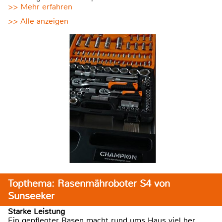
>> Mehr erfahren
>> Alle anzeigen
Topthema: Rasenmähroboter S4 von
Sunseeker
Starke Leistung
Ein gepflegter Rasen macht rund ums Haus viel her,