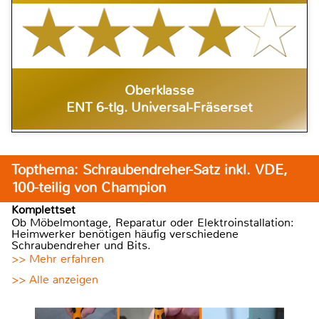
Oberklasse
ENT 6-tlg. Universal-Fräserset
Topthema: Schraubendreher-Satz inkl. VDE,
100-teilig von Champion
Komplettset
Ob Möbelmontage, Reparatur oder Elektroinstallation:
Heimwerker benötigen häufig verschiedene
Schraubendreher und Bits.
>> Mehr erfahren
>> Alle anzeigen