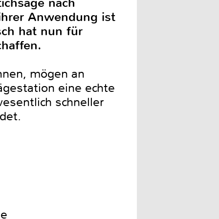
tichsäge nach
ihrer Anwendung ist
sch hat nun für
chaffen.
önnen, mögen an
ägestation eine echte
esentlich schneller
det.
ie