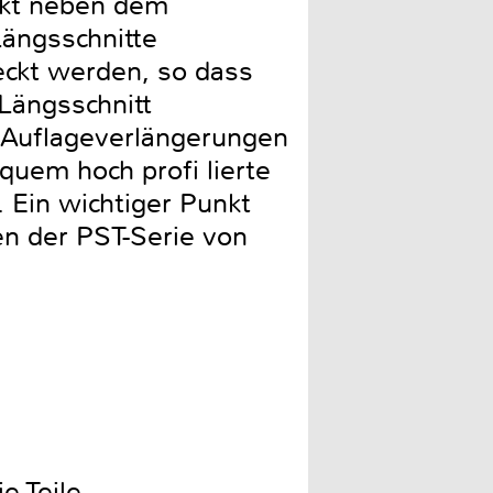
rekt neben dem
ängsschnitte
eckt werden, so dass
 Längsschnitt
e Auflageverlängerungen
uem hoch profi lierte
 Ein wichtiger Punkt
en der PST-Serie von
e Teile