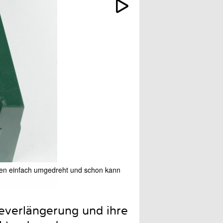
rden einfach umgedreht und schon kann
Für Gehrungsschnitte könn
geverlängerung und ihre